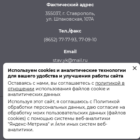
Фактический адрес
355037, г. Ставрополь,
ул. Шпаковская, 107А
Тел./факс
(8652) 77-77-93, 77-09-10
Email
stav.yk@mail.ru
Используем cookies и аналитические технологии
Телефон аварийной службы
для вашего удобства и улучшения работы сайта
215-957, 8-928-301-92-08 (круглосуточно)
Оставаясь с нами, вы соглашаетесь с
политикой в
отношении
использования файлов cookie и
аналитических данных
Используя этот сайт, я соглашаюсь с Политикой
обработки персональных данных, даю согласие на
© 2011-2026 ООО "СТУК" | ООО "Ставропольская Управляющая
обработку моих пользовательских данных (файлов
Компания"
cookies) с помощью системы веб-аналитики
"Яндекс-Метрика" и /или иных систем веб-
Политика использования файлов cookie
аналитики.