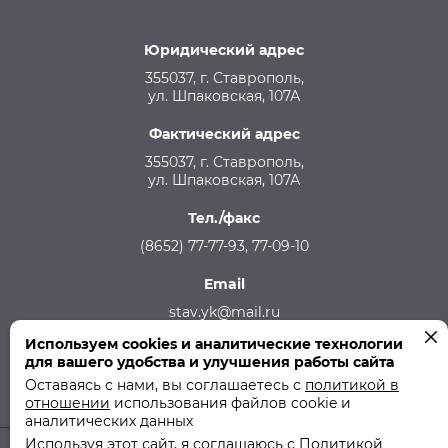
Юридический адрес
355037, г. Ставрополь,
ул. Шпаковская, 107А
Фактический адрес
355037, г. Ставрополь,
ул. Шпаковская, 107А
Тел./факс
(8652) 77-77-93, 77-09-10
Email
stav.yk@mail.ru
Используем cookies и аналитические технологии
Телефон аварийной службы
для вашего удобства и улучшения работы сайта
215-957, 8-928-301-92-08 (круглосуточно)
Оставаясь с нами, вы соглашаетесь с
политикой в
отношении
использования файлов cookie и
аналитических данных
Используя этот сайт, я соглашаюсь с Политикой