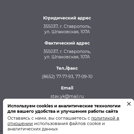
Юридический адрес
355037, г. Ставрополь,
ул. Шпаковская, 107А
Фактический адрес
355037, г. Ставрополь,
ул. Шпаковская, 107А
Тел./факс
(8652) 77-77-93, 77-09-10
Email
stav.yk@mail.ru
Используем cookies и аналитические технологии
Телефон аварийной службы
для вашего удобства и улучшения работы сайта
215-957, 8-928-301-92-08 (круглосуточно)
Оставаясь с нами, вы соглашаетесь с
политикой в
отношении
использования файлов cookie и
аналитических данных