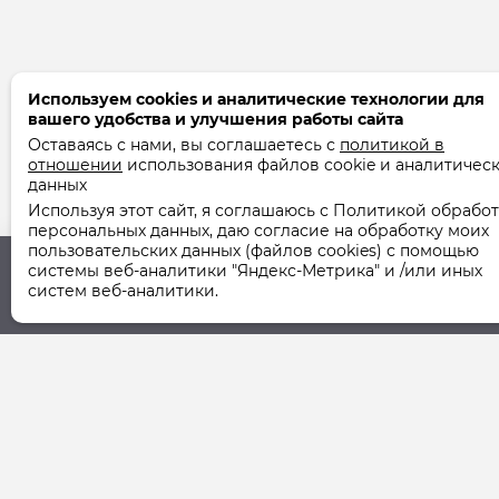
Используем cookies и аналитические технологии для
вашего удобства и улучшения работы сайта
Оставаясь с нами, вы соглашаетесь с
политикой в
отношении
использования файлов cookie и аналитичес
данных
Используя этот сайт, я соглашаюсь с Политикой обрабо
персональных данных, даю согласие на обработку моих
пользовательских данных (файлов cookies) с помощью
системы веб-аналитики "Яндекс-Метрика" и /или иных
систем веб-аналитики.
Юридический адрес
Фактический ад
355037, г. Ставрополь,
355037, г. Ставро
ул. Шпаковская, 107А
ул. Шпаковская, 1
© 2011-2026 ООО "СТУК" | ООО "Ставропольская Управля