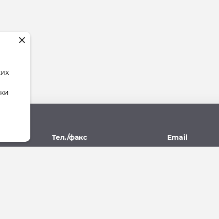
ких
тки
рес
Тел./факс
Email
поль,
(8652) 77-77-93, 77-09-10
stav.yk@mail.r
07А
ющая Компания"