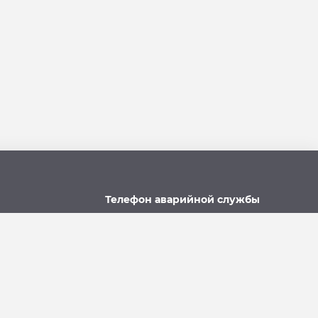
Телефон аварийной службы
u
215-957, 8-928-301-92-08
(круглосуточно)
Политика использования файлов cookie