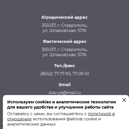
Юридический адрес
355037, г. Ставрополь,
ул. Шпаковская, 107А
Фактический адрес
355037, г. Ставрополь,
ул. Шпаковская, 107А
Тел./факс
(8652) 77-77-93, 77-09-10
Email
stav.yk@mail.ru
Используем cookies и аналитические технологии
Телефон аварийной службы
для вашего удобства и улучшения работы сайта
215-957, 8-928-301-92-08 (круглосуточно)
Оставаясь с нами, вы соглашаетесь с
политикой в
отношении
использования файлов cookie и
аналитических данных