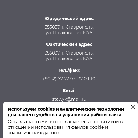
Юридический адрес
355037, г. Ставрополь,
ул. Шпаковская, 107А
Фактический адрес
355037, г. Ставрополь,
ул. Шпаковская, 107А
Тел./факс
(8652) 77-77-93, 77-09-10
Email
stav.yk@mail.ru
Используем cookies и аналитические технологии
Телефон аварийной службы
для вашего удобства и улучшения работы сайта
215-957, 8-928-301-92-08 (круглосуточно)
Оставаясь с нами, вы соглашаетесь с
политикой в
отношении
использования файлов cookie и
аналитических данных