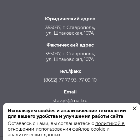
Юридический адрес
355037, г. Ставрополь,
ул. Шпаковская, 107А
Фактический адрес
355037, г. Ставрополь,
ул. Шпаковская, 107А
Тел./факс
(8652) 77-77-93, 77-09-10
Email
stav.yk@mail.ru
Используем cookies и аналитические технологии
Телефон аварийной службы
для вашего удобства и улучшения работы сайта
215-957, 8-928-301-92-08 (круглосуточно)
Оставаясь с нами, вы соглашаетесь с
политикой в
отношении
использования файлов cookie и
аналитических данных