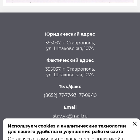
Юридический адрес
355037, г. Ставрополь,
ул. Шпаковская, 107А
Фактический адрес
355037, г. Ставрополь,
ул. Шпаковская, 107А
Тел./факс
(8652) 77-77-93, 77-09-10
Email
stav.yk@mail.ru
Используем cookies и аналитические технологии
Телефон аварийной службы
для вашего удобства и улучшения работы сайта
215-957, 8-928-301-92-08 (круглосуточно)
Оставаясь с нами, вы соглашаетесь с
политикой в