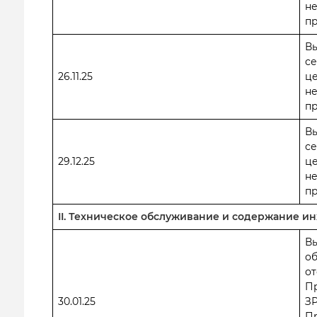
н
пр
В
се
26.11.25
ц
н
пр
В
се
29.12.25
ц
н
пр
II. Техническое обслуживание и содержание 
В
о
от
П
30.01.25
ЗР
П