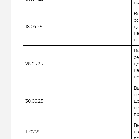
п
В
се
18.04.25
ц
н
пр
В
се
28.05.25
ц
н
пр
В
се
30.06.25
ц
н
пр
Вы
11.07.25
па
по