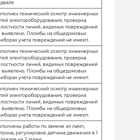
одвале
ыполнен технический осмотр инженерных
тей электороборудования, проверка
елостности линий, видимых повреждений
е выявлено. Пломбы на общедомовых
иборах учета повреждений не имеют.
ыполнен технический осмотр инженерных
тей электороборудования, проверка
елостности линий, видимых повреждений
е выявлено. Пломбы на общедомовых
иборах учета повреждений не имеют.
ыполнен технический осмотр инженерных
тей электороборудования, проверка
елостности линий, видимых повреждений
е выявлено. Пломбы на общедомовых
иборах учета повреждений не имеют.
полнены работы по замене эл ламп,
трона, регулировке датчика движения в 1
дъезде на 2 этаже