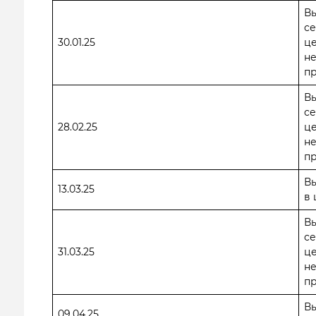
В
се
30.01.25
ц
н
пр
В
се
28.02.25
ц
н
пр
Вы
13.03.25
в 
В
се
31.03.25
ц
н
пр
Вы
09.04.25