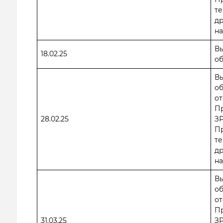
те
др
на
В
18.02.25
о
В
о
от
П
28.02.25
ЗР
П
те
др
на
В
о
от
П
31.03.25
ЗР