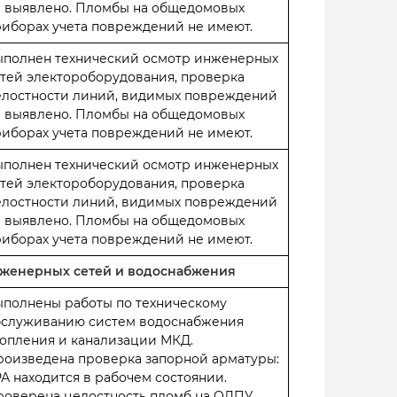
е выявлено. Пломбы на общедомовых
иборах учета повреждений не имеют.
ыполнен технический осмотр инженерных
тей электороборудования, проверка
елостности линий, видимых повреждений
е выявлено. Пломбы на общедомовых
иборах учета повреждений не имеют.
ыполнен технический осмотр инженерных
тей электороборудования, проверка
елостности линий, видимых повреждений
е выявлено. Пломбы на общедомовых
иборах учета повреждений не имеют.
инженерных сетей и водоснабжения
ыполнены работы по техническому
бслуживанию систем водоснабжения
опления и канализации МКД.
роизведена проверка запорной арматуры:
А находится в рабочем состоянии.
роверена целостность пломб на ОДПУ