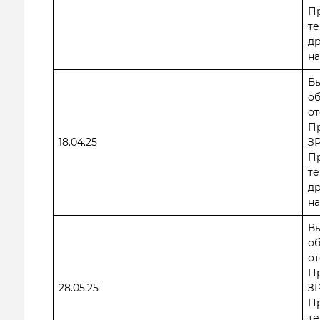
П
те
др
на
В
о
от
П
18.04.25
ЗР
П
те
др
на
В
о
от
П
28.05.25
ЗР
П
те