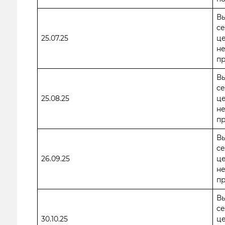
В
се
25.07.25
ц
н
пр
В
се
25.08.25
ц
н
пр
В
се
26.09.25
ц
н
пр
В
се
30.10.25
ц