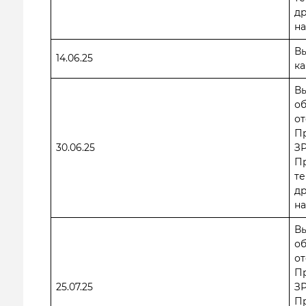
др
на
Вы
14.06.25
ка
В
о
от
П
30.06.25
ЗР
П
те
др
на
В
о
от
П
25.07.25
ЗР
П