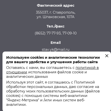
Фактический адрес
355037, г. Ставрополь,
ул. Шпаковская, 107А
Тел./факс
(8652) 77-77-93, 77-09-10
Email
stav.yk@mail.ru
Используем cookies и аналитические технологии
Телефон аварийной службы
для вашего удобства и улучшения работы сайта
215-957, 8-928-301-92-08 (круглосуточно)
Оставаясь с нами, вы соглашаетесь с
политикой в
отношении
использования файлов cookie и
аналитических данных
Используя этот сайт, я соглашаюсь с Политикой
обработки персональных данных, даю согласие на
© 2011-2026 ООО "СТУК" | ООО "Ставропольская Управляющая
обработку моих пользовательских данных (файлов
Компания"
cookies) с помощью системы веб-аналитики
"Яндекс-Метрика" и /или иных систем веб-
Политика использования файлов cookie
аналитики.