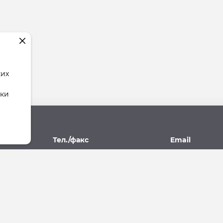
ких
тки
рес
Тел./факс
Email
поль,
(8652) 77-77-93, 77-09-10
stav.yk@mail.r
07А
ющая Компания"