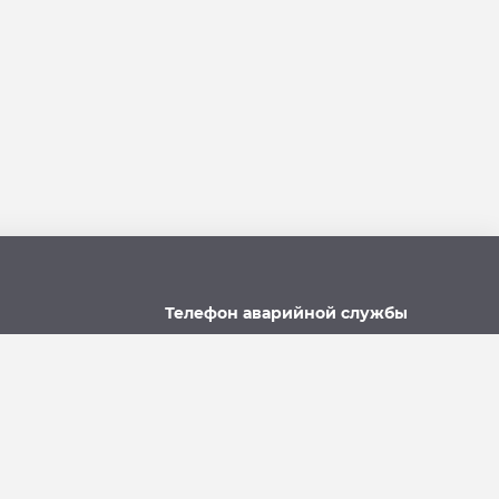
Телефон аварийной службы
u
215-957, 8-928-301-92-08
(круглосуточно)
Политика использования файлов cookie