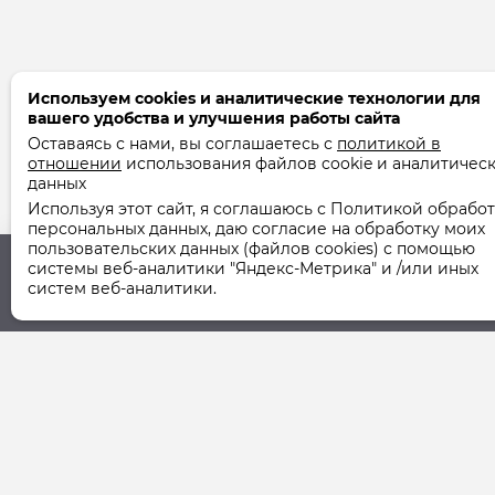
Используем cookies и аналитические технологии для
вашего удобства и улучшения работы сайта
Оставаясь с нами, вы соглашаетесь с
политикой в
отношении
использования файлов cookie и аналитичес
данных
Используя этот сайт, я соглашаюсь с Политикой обрабо
персональных данных, даю согласие на обработку моих
пользовательских данных (файлов cookies) с помощью
системы веб-аналитики "Яндекс-Метрика" и /или иных
систем веб-аналитики.
Юридический адрес
Фактический ад
355037, г. Ставрополь,
355037, г. Ставро
ул. Шпаковская, 107А
ул. Шпаковская, 1
© 2011-2026 ООО "СТУК" | ООО "Ставропольская Управля