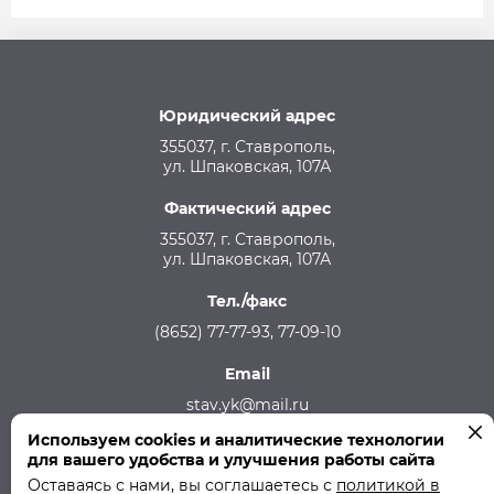
Юридический адрес
355037, г. Ставрополь,
ул. Шпаковская, 107А
Фактический адрес
355037, г. Ставрополь,
ул. Шпаковская, 107А
Тел./факс
(8652) 77-77-93, 77-09-10
Email
stav.yk@mail.ru
Используем cookies и аналитические технологии
Телефон аварийной службы
для вашего удобства и улучшения работы сайта
215-957, 8-928-301-92-08 (круглосуточно)
Оставаясь с нами, вы соглашаетесь с
политикой в